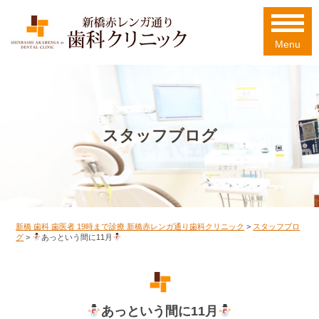
Menu
スタッフブログ
新橋 歯科 歯医者 19時まで診療 新橋赤レンガ通り歯科クリニック
>
スタッフブロ
グ
>
あっという間に11月
あっという間に11月