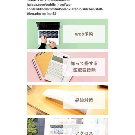
haisya.com/public_html/wp-
content/themes/html5blank-stable/sidebar-staff-
on line
blog.php
52