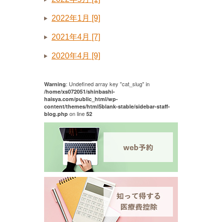
2022年1月 [9]
2021年4月 [7]
2020年4月 [9]
: Undefined array key "cat_slug" in
Warning
/home/xs072051/shinbashi-
haisya.com/public_html/wp-
content/themes/html5blank-stable/sidebar-staff-
on line
blog.php
52