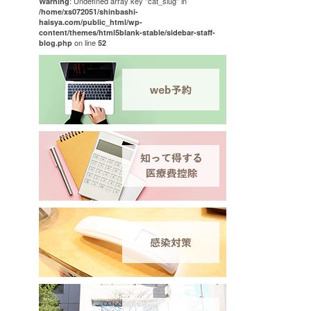
: Undefined array key "cat_slug" in
Warning
/home/xs072051/shinbashi-
haisya.com/public_html/wp-
content/themes/html5blank-stable/sidebar-staff-
on line
blog.php
52