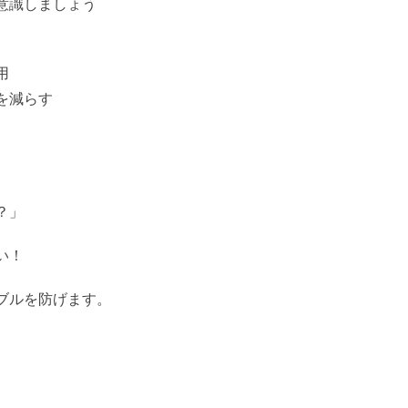
意識しましょう
用
を減らす
？」
い！
ブルを防げます。