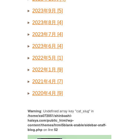
2023年9月 [5]
2023年8月 [4]
2023年7月 [4]
2023年6月 [4]
2022年5月 [1]
2022年1月 [9]
2021年4月 [7]
2020年4月 [9]
: Undefined array key "cat_slug" in
Warning
/home/xs072051/shinbashi-
haisya.com/public_html/wp-
content/themes/html5blank-stable/sidebar-staff-
on line
blog.php
52