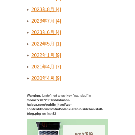
2023年8月 [4]
2023年7月 [4]
2023年6月 [4]
2022年5月 [1]
2022年1月 [9]
2021年4月 [7]
2020年4月 [9]
: Undefined array key "cat_slug" in
Warning
/home/xs072051/shinbashi-
haisya.com/public_html/wp-
content/themes/html5blank-stable/sidebar-staff-
on line
blog.php
52