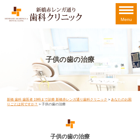
Menu
子供の歯の治療
新橋 歯科 歯医者 19時まで診療 新橋赤レンガ通り歯科クリニック
>
あなたのお困
りごとは何ですか？
>
子供の歯の治療
子供の歯の治療