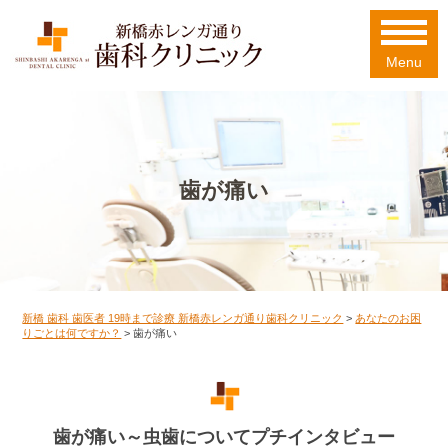
Menu
歯が痛い
新橋 歯科 歯医者 19時まで診療 新橋赤レンガ通り歯科クリニック
>
あなたのお困
りごとは何ですか？
>
歯が痛い
歯が痛い～虫歯についてプチインタビュー