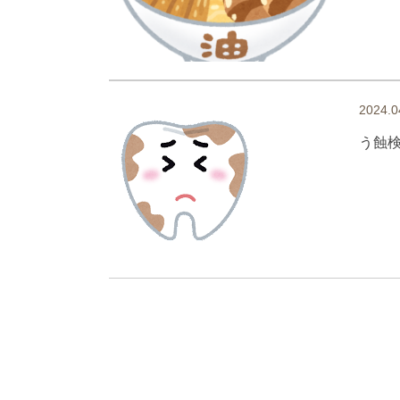
2024.0
う蝕