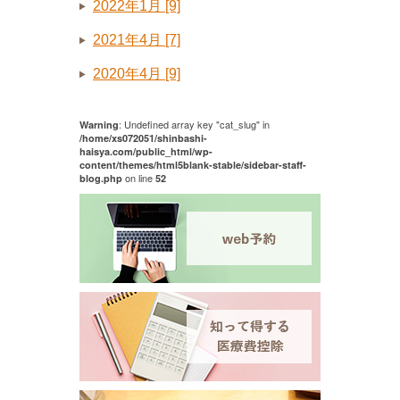
2022年1月 [9]
2021年4月 [7]
2020年4月 [9]
: Undefined array key "cat_slug" in
Warning
/home/xs072051/shinbashi-
haisya.com/public_html/wp-
content/themes/html5blank-stable/sidebar-staff-
on line
blog.php
52