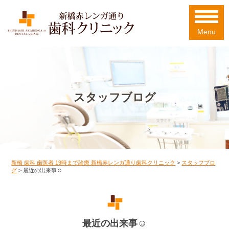
Menu
スタッフブログ
新橋 歯科 歯医者 19時まで診療 新橋赤レンガ通り歯科クリニック
>
スタッフブロ
グ
>
最近の出来事☺
最近の出来事☺