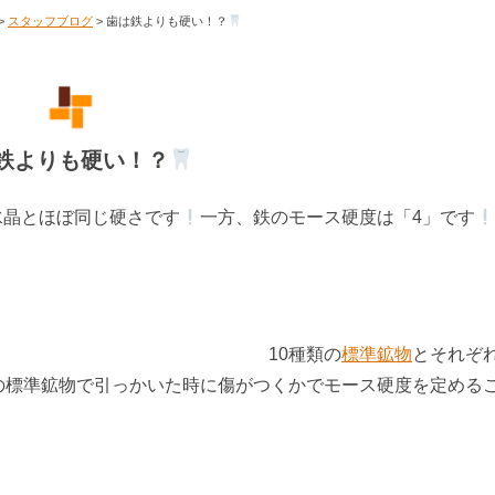
>
スタッフブログ
>
歯は鉄よりも硬い！？
鉄よりも硬い！？
水晶とほぼ同じ硬さです
一方、鉄のモース硬度は「4」です
つ。 10種類の
標準鉱物
とそれぞ
の標準鉱物で引っかいた時に傷がつくかでモース硬度を定める