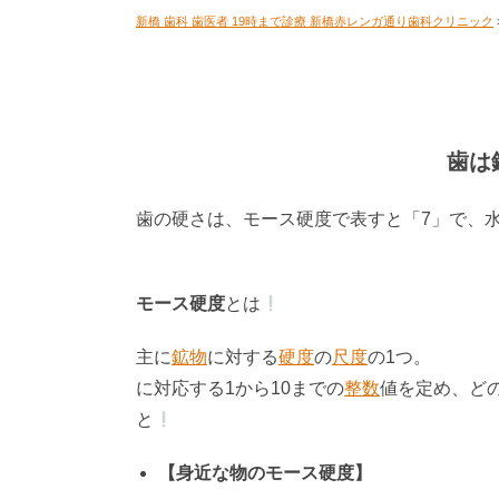
新橋 歯科 歯医者 19時まで診療 新橋赤レンガ通り歯科クリニック
歯は
歯の硬さは、モース硬度で表すと「7」で、
モース硬度
とは
主に
鉱物
に対する
硬度
の
尺度
の1
に対応する1から10までの
整数
値を定め、ど
と
【身近な物のモース硬度】