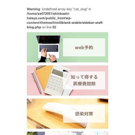
: Undefined array key "cat_slug" in
Warning
/home/xs072051/shinbashi-
haisya.com/public_html/wp-
content/themes/html5blank-stable/sidebar-staff-
on line
blog.php
52