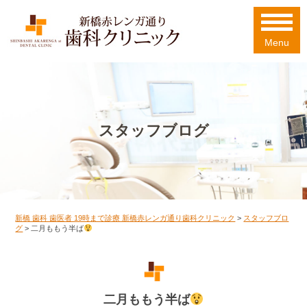
Menu
スタッフブログ
新橋 歯科 歯医者 19時まで診療 新橋赤レンガ通り歯科クリニック
>
スタッフブロ
グ
>
二月ももう半ば
二月ももう半ば