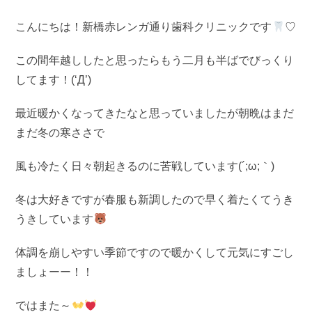
こんにちは！新橋赤レンガ通り歯科クリニックです
♡
この間年越ししたと思ったらもう二月も半ばでびっくり
してます！(‘Д’)
最近暖かくなってきたなと思っていましたが朝晩はまだ
まだ冬の寒ささで
風も冷たく日々朝起きるのに苦戦しています(´;ω;｀)
冬は大好きですが春服も新調したので早く着たくてうき
うきしています
体調を崩しやすい季節ですので暖かくして元気にすごし
ましょーー！！
ではまた～