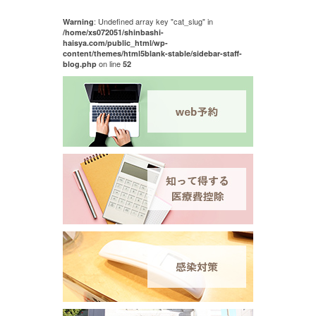
: Undefined array key "cat_slug" in
Warning
/home/xs072051/shinbashi-
haisya.com/public_html/wp-
content/themes/html5blank-stable/sidebar-staff-
on line
blog.php
52