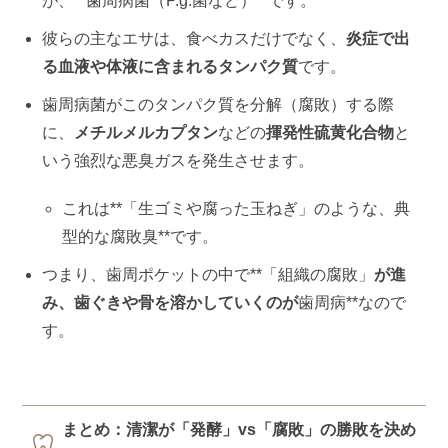
が、**歯周病菌（P.g.菌など）**です。
彼らの主なエサは、食べカスだけでなく、
炎症で出
る血液や体液に含まれるタンパク質
です。
歯周病菌がこのタンパク質を分解（腐敗）する際
に、
メチルメルカプタン
などの
揮発性硫黄化合物
と
いう強烈な悪臭ガスを発生させます。
これは**「生ゴミや腐った玉ねぎ」のような、典
型的な腐敗臭**です。
つまり、歯周ポケットの中で**「組織の腐敗」
が進
み、歯ぐきや骨を溶かしていくのが
歯周病**なので
す。
まとめ：清潔が「発酵」vs「腐敗」の勝敗を決め