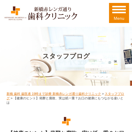
Menu
スタッフブログ
新橋 歯科 歯医者 19時まで診療 新橋赤レンガ通り歯科クリニック
>
スタッフブロ
グ
>
【健康のヒント】発酵と腐敗、実は紙一重？お口の健康にもつながる違いと
は