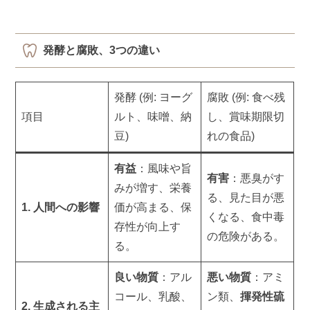
発酵と腐敗、3つの違い
発酵 (例: ヨーグ
腐敗 (例: 食べ残
項目
ルト、味噌、納
し、賞味期限切
豆)
れの食品)
有益
：風味や旨
有害
：悪臭がす
みが増す、栄養
る、見た目が悪
1. 人間への影響
価が高まる、保
くなる、食中毒
存性が向上す
の危険がある。
る。
良い物質
：アル
悪い物質
：アミ
コール、乳酸、
ン類、
揮発性硫
2. 生成される主