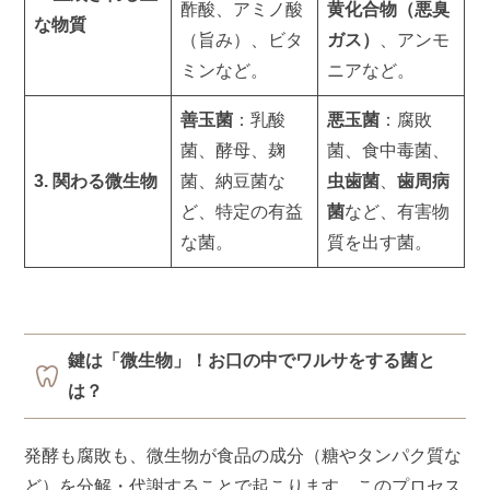
酢酸、アミノ酸
黄化合物（悪臭
な物質
（旨み）、ビタ
ガス）
、アンモ
ミンなど。
ニアなど。
善玉菌
：乳酸
悪玉菌
：腐敗
菌、酵母、麹
菌、食中毒菌、
3. 関わる微生物
菌、納豆菌な
虫歯菌
、
歯周病
ど、特定の有益
菌
など、有害物
な菌。
質を出す菌。
鍵は「微生物」！お口の中でワルサをする菌と
は？
発酵も腐敗も、微生物が食品の成分（糖やタンパク質な
ど）を分解・代謝することで起こります。このプロセス