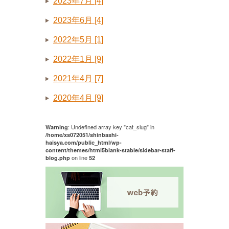
2023年7月 [4]
2023年6月 [4]
2022年5月 [1]
2022年1月 [9]
2021年4月 [7]
2020年4月 [9]
: Undefined array key "cat_slug" in
Warning
/home/xs072051/shinbashi-
haisya.com/public_html/wp-
content/themes/html5blank-stable/sidebar-staff-
on line
blog.php
52