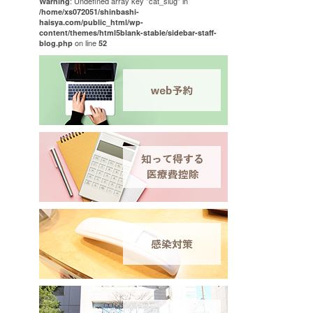
: Undefined array key "cat_slug" in
Warning
/home/xs072051/shinbashi-
haisya.com/public_html/wp-
content/themes/html5blank-stable/sidebar-staff-
on line
blog.php
52