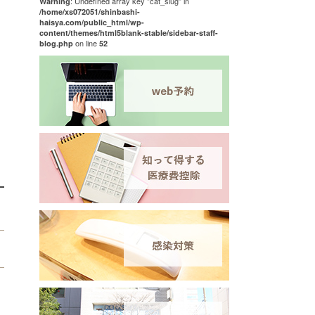
: Undefined array key "cat_slug" in
Warning
/home/xs072051/shinbashi-
haisya.com/public_html/wp-
content/themes/html5blank-stable/sidebar-staff-
on line
blog.php
52